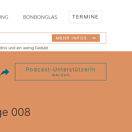
TERMINE
UNG
BONBONGLAS
MEHR INFOS
ndnis und ein wenig Geduld.
Podcast-UnterstützerIn
werden
ge 008